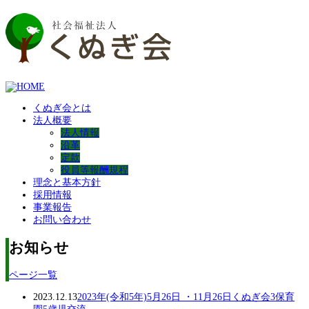
くぬぎ会とは
法人概要
法人情報
沿革
定款
役員等報酬規程
理念と基本方針
採用情報
事業報告
お問い合わせ
お知らせ
ページ一覧
2023.12.13
2023年(令和5年)5月26日 ・11月26日くぬぎ会3保育