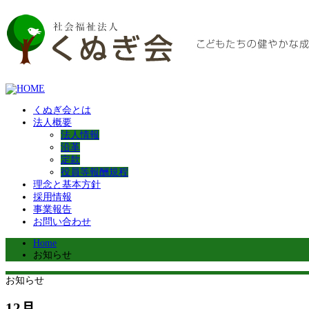
くぬぎ会とは
法人概要
法人情報
沿革
定款
役員等報酬規程
理念と基本方針
採用情報
事業報告
お問い合わせ
Home
お知らせ
お知らせ
12月