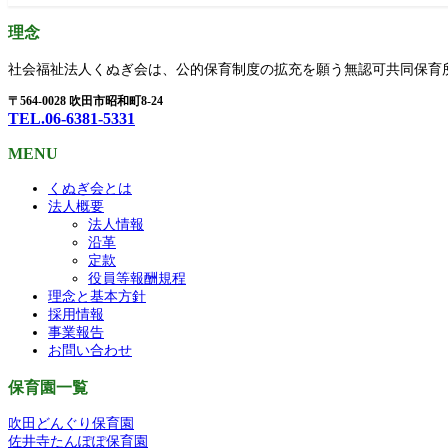
理念
社会福祉法人くぬぎ会は、公的保育制度の拡充を願う無認可共同保育
〒564-0028 吹田市昭和町8-24
TEL.06-6381-5331
MENU
くぬぎ会とは
法人概要
法人情報
沿革
定款
役員等報酬規程
理念と基本方針
採用情報
事業報告
お問い合わせ
保育園一覧
吹田どんぐり保育園
佐井寺たんぽぽ保育園