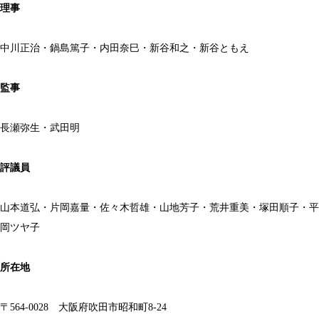
理事
中川正治・鍋島篤子・内田奈巳・新谷和之・新谷ともえ
監事
長瀬弥生・武田明
評議員
山本道弘・片岡嘉量・佐々木哲雄・山地芳子・荒井重美・塚田順子・平
岡ツヤ子
所在地
〒564-0028 大阪府吹田市昭和町8-24