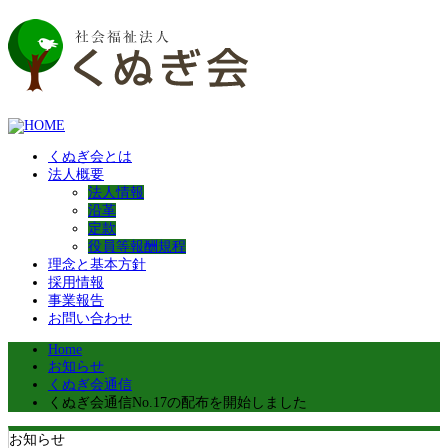
くぬぎ会とは
法人概要
法人情報
沿革
定款
役員等報酬規程
理念と基本方針
採用情報
事業報告
お問い合わせ
Home
お知らせ
くぬぎ会通信
くぬぎ会通信No.17の配布を開始しました
お知らせ